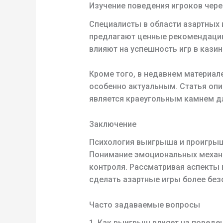
Изучение поведения игроков чере
Специалисты в области азартных и
предлагают ценные рекомендации
влияют на успешность игр в казин
Кроме того, в недавнем материал
особенно актуальным. Статья опис
является краеугольным камнем д
Заключение
Психология выигрыша и проигрыша
Понимание эмоциональных механи
контроля. Рассматривая аспекты 
сделать азартные игры более бе
Часто задаваемые вопросы
1. Как выигрыш влияет на поведе