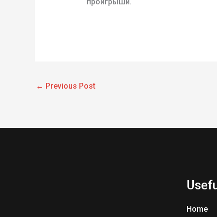
проигрыши.
←
Previous Post
Usefu
Home