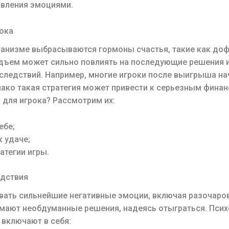
авления эмоциями.
ока
рганизме выбрасываются гормоны счастья, такие как до
дъем может сильно повлиять на последующие решения и
ледствий. Например, многие игроки после выигрыша нач
нако такая стратегия может привести к серьезным фина
для игрока? Рассмотрим их:
ебе;
 удаче;
атегии игры.
едствия
ать сильнейшие негативные эмоции, включая разочарова
нимают необдуманные решения, надеясь отыграться. Пси
включают в себя: