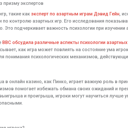
з призму экспертов
гр, такие как
эксперт по азартным играм Дэвид Гейн
, и
 по контролю азартных игр. Его исследования показыва
о. Это подчеркивает важность психологии при изучении а
е
BBC обсудила различные аспекты психологии азартных
ывает, как игра может повлиять на состояние ума игрок
ля понимания психологических механизмов, действующих
 в онлайн казино, как Пинко, играет важную роль в при
змов помогает избежать обмана своих ожиданий и пре
выигрыша и проигрыша, игроки могут научиться лучше 
зопасными.
ние игрока?