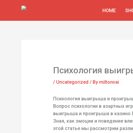
Skip
HOME
SH
to
content
Психология выигр
/
Uncategorized
/ By
miltonvai
Психология выигрыша и проигрыш
Вопрос психологии в азартных иг
выигрыша и проигрыша в казино П
Зная, как эмоции и поведение вл
этой статье мы рассмотрим разл