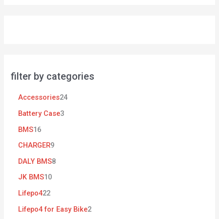
filter by categories
Accessories
24
Battery Case
3
BMS
16
CHARGER
9
DALY BMS
8
JK BMS
10
Lifepo4
22
Lifepo4 for Easy Bike
2