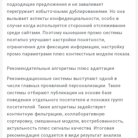
подходящие предложения и не заваливает
перегружает избыточными дублированиями. Но она
вызывает аспекты конфиденциальности, особо в
случае когда используется сторонний отслеживание
среди сайтами. Поэтому нынешние промо системы
поэтапно улучшают настройки понятности,
ограничения для фиксацию информации, настройку
промо параметрами плюс контекстные модели показа.
Рекомендательные алгоритмы плюс адаптация
Рекомендационные системы выступают одной в
числе главных проявлений персонализации. Такие
системы отбирают публикации на основе базе
поведения отдельного посетителя и похожих групп
посетителей. Такие алгоритмы задействуют
контентную фильтрацию, коллаборативную
сортировку, смешанные модели, востребованность,
актуальность плюс сигналы качества. Итоговая
рекомендация создается в виде результат анализа