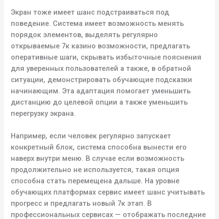
Экран тоже имеет шанс подстраиваться под
поведение. Система имеет возможность менять
порядок элементов, выделять регулярно
открываемые 7к казино возможности, предлагать
оперативные шаги, скрывать избыточные пояснения
для уверенных пользователей а также, в обратной
ситуации, демонстрировать обучающие подсказки
начинающим. Эта адаптация помогает уменьшить
дистанцию до целевой опции а также уменьшить
перегрузку экрана.
Например, если человек регулярно запускает
конкретный блок, система способна вынести его
наверх внутри меню. В случае если возможность
продолжительно не используется, такая опция
способна стать перемещена дальше. На уровне
обучающих платформах сервис имеет шанс учитывать
прогресс и предлагать новый 7к этап. В
профессиональных сервисах — отображать последние