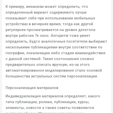
К примеру, механизм может определить, что
определенный вариант содержимого лучше
показывает себя при использовании мобильных
устройствах в вечернее время, тогда как другой
регулярнее просматривается на уровне десктопа
внутри рабочее 7к окно. Алгоритм тоже умеет
определить, будто аналогичные посетители выбирают
несколькими публикациями внутри соответствии по
географии, локализации либо стадии взаимодействия
с данной системой. Такие соотношения сложно
предварительно описать вручную, из-за этого
автоматизированное моделирование стало основой
большинства актуальных систем персонализации.
Персонализация материалов
Индивидуализация материалов определяет, какого
типа публикации, ролики, публикации, курсы,
элементы, новости а также советы появляются