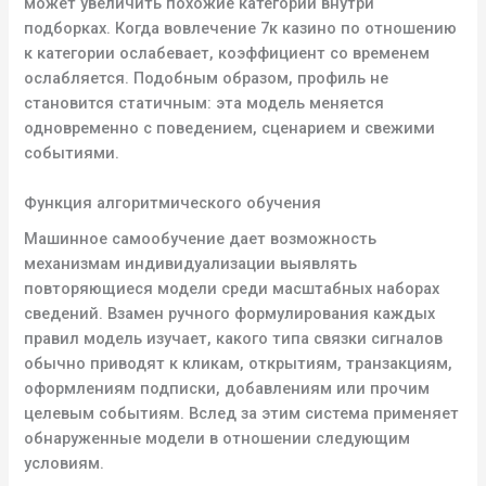
может увеличить похожие категории внутри
подборках. Когда вовлечение 7к казино по отношению
к категории ослабевает, коэффициент со временем
ослабляется. Подобным образом, профиль не
становится статичным: эта модель меняется
одновременно с поведением, сценарием и свежими
событиями.
Функция алгоритмического обучения
Машинное самообучение дает возможность
механизмам индивидуализации выявлять
повторяющиеся модели среди масштабных наборах
сведений. Взамен ручного формулирования каждых
правил модель изучает, какого типа связки сигналов
обычно приводят к кликам, открытиям, транзакциям,
оформлениям подписки, добавлениям или прочим
целевым событиям. Вслед за этим система применяет
обнаруженные модели в отношении следующим
условиям.