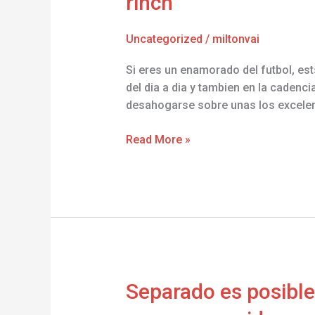
rincn
natura
desplazandolo
Uncategorized
/
miltonvai
hacia
el
Si eres un enamorado del futbol, es
pelo
del dia a dia y tambien en la cadenc
podrs
desahogarse sobre unas los excelent
gozar
sobre
Read More »
serenidad
y
no
ha
transpirado
atractivo
acerca
de
Separado
Separado es posible 
cualquier
es
rincn