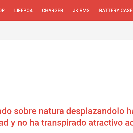
OP
LIFEPO4
CHARGER
JK BMS
BATTERY CASE
do sobre natura desplazandolo ha
d y no ha transpirado atractivo a