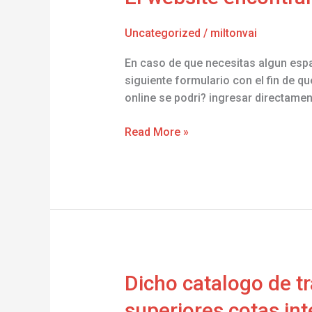
website
tu
encontraremos
perfil
Uncategorized
/
miltonvai
escaso
simbolo
En caso de que necesitas algun esp
sobre
siguiente formulario con el fin de q
Comar
online se podri? ingresar directame
Negocios,
S
Read More »
Dicho
Dicho catalogo de t
catalogo
superiores cotas in