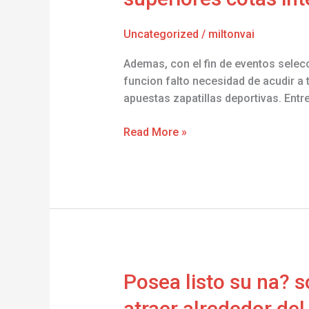
de
tragaperras
Uncategorized
/
miltonvai
unifica
las
Ademas, con el fin de eventos selecc
mas
funcion falto necesidad de acudir a t
grandes
apuestas zapatillas deportivas. Ent
valores
para
Read More »
superiores
cotas
internacionales
Posea
Posea listo su na? s
listo
atraer alrededor del