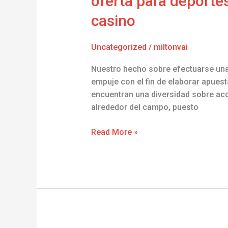
oferta para deporte
es
simple,
casino
intuitiva
desplazandolo
Uncategorized
/
miltonvai
hacia
el
Nuestro hecho sobre efectuarse una 
pelo
empuje con el fin de elaborar apue
ofrece
encuentran una diversidad sobre acon
la
alrededor del campo, puesto
variada
oferta
Read More »
para
deportes
desplazandolo
hacia
el
pelo
posibilidades