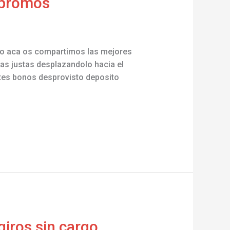
 promos
elo aca os compartimos las mejores
cas justas desplazandolo hacia el
ntes bonos desprovisto deposito
giros sin cargo