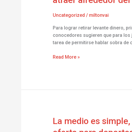
su
na?
Uncategorized
/
miltonvai
sobre
perfil
Para lograr retirar levante dinero, 
o
conocedores sugieren que para los j
bien
tarea de permitirse hablar sobra d
e-
mail
Read More »
escrito
anteriormente
sobre
atraer
alrededor
del
asiento
La
La medio es simple, 
medio