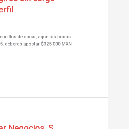
rfil
encillos de sacar, aquellos bonos
x35, deberas apostar $325,000 MXN
r Negocios, S