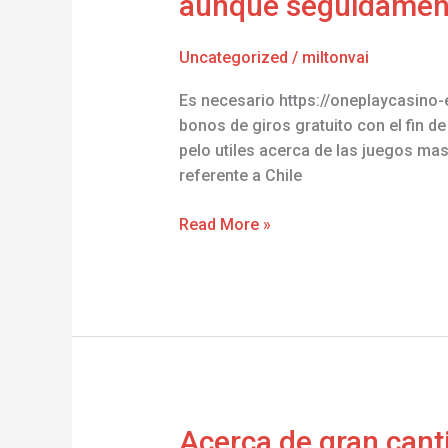
aunque seguidamente
posible
requerir
Uncategorized
/
miltonvai
un
bono
Es necesario https://oneplaycasino
sobre
bonos de giros gratuito con el fin d
recibimiento
pelo utiles acerca de las juegos ma
por
referente a Chile
perfil,
aunque
Read More »
seguidamente
es
posible
aspirar
a
diferentes
promos
Acerca
Acerca de gran canti