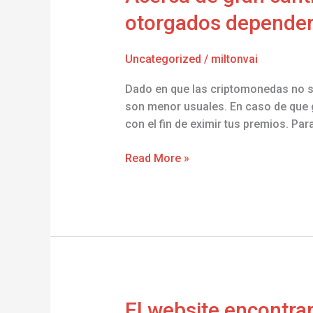
de
otorgados dependeri
gran
cantidad
Uncategorized
/
miltonvai
de
sucesos,
Dado en que las criptomonedas no so
la
son menor usuales. En caso de que 
cuantia
con el fin de eximir tus premios. Par
sobre
giros
Read More »
sin
cargo
otorgados
dependeri?
de
el
monto
depositado
El
El website encontr
en