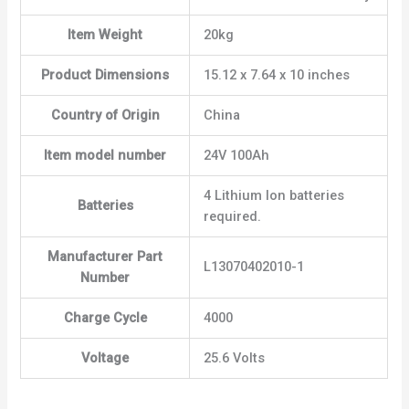
Item Weight
‎20kg
Product Dimensions
‎15.12 x 7.64 x 10 inches
Country of Origin
‎China
Item model number
‎24V 100Ah
‎4 Lithium Ion batteries
Batteries
required.
Manufacturer Part
‎L13070402010-1
Number
Charge Cycle
4000
Voltage
‎25.6 Volts