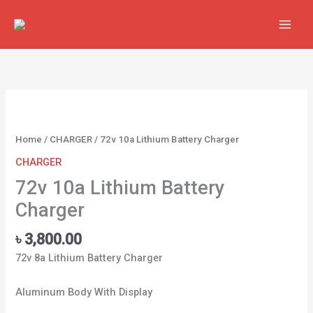
Skip
to
content
72v
10a
Lithium
Home
/
CHARGER
/ 72v 10a Lithium Battery Charger
Battery
CHARGER
Charger
quantity
72v 10a Lithium Battery
Charger
৳
3,800.00
72v 8a Lithium Battery Charger
Aluminum Body With Display