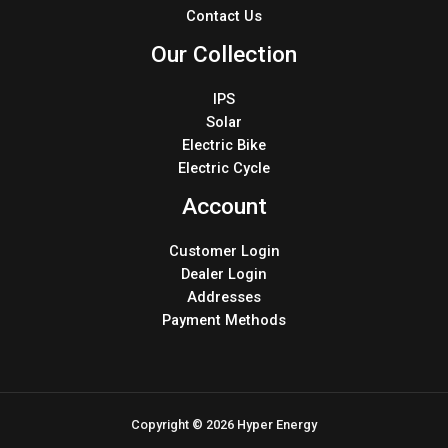
Contact Us
Our Collection
IPS
Solar
Electric Bike
Electric Cycle
Account
Customer Login
Dealer Login
Addresses
Payment Methods
Copyright © 2026 Hyper Energy