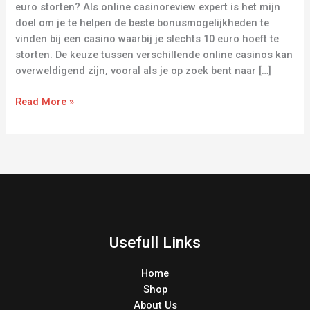
euro storten? Als online casinoreview expert is het mijn
10
doel om je te helpen de beste bonusmogelijkheden te
euro
vinden bij een casino waarbij je slechts 10 euro hoeft te
storten?
storten. De keuze tussen verschillende online casinos kan
overweldigend zijn, vooral als je op zoek bent naar […]
Read More »
Usefull Links
Home
Shop
About Us