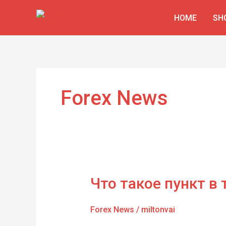
Skip
HOME
SH
to
content
Forex News
Что
Что такое пункт в
такое
пункт
Forex News
/
miltonvai
в