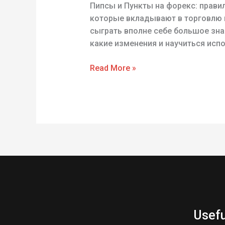
трейдинге?
Пипсы и Пункты на форекс: прави
ОлимпТрейд
которые вкладывают в торговлю 
сыграть вполне себе большое знач
какие изменения и научиться испо
Read More »
Usefu