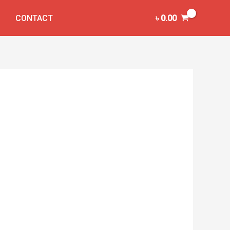
CONTACT
৳
0.00