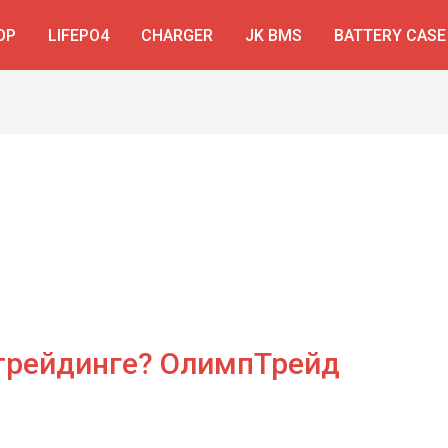
OP
LIFEPO4
CHARGER
JK BMS
BATTERY CASE
 трейдинге? ОлимпТрейд