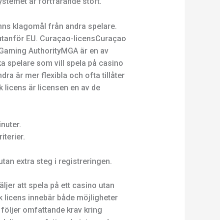
ystemet är fortfarande stort.
finns klagomål från andra spelare.
utanför EU. Curaçao-licensCuraçao
a Gaming AuthorityMGA är en av
a spelare som vill spela på casino
ra är mer flexibla och ofta tillåter
 licens är licensen en av de
nuter.
iterier.
utan extra steg i registreringen.
ljer att spela på ett casino utan
sk licens innebär både möjligheter
 följer omfattande krav kring