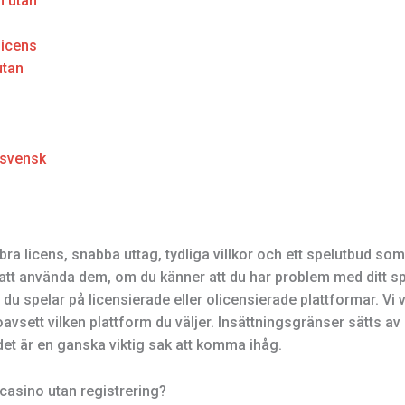
n utan
licens
utan
 svensk
d bra licens, snabba uttag, tydliga villkor och ett spelutbud s
 att använda dem, om du känner att du har problem med ditt sp
du spelar på licensierade eller olicensierade plattformar. Vi v
 oavsett vilken plattform du väljer. Insättningsgränser sätts av
 det är en ganska viktig sak att komma ihåg.
 casino utan registrering?