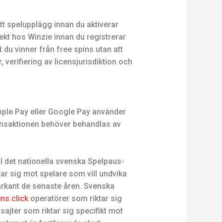
t spelupplägg innan du aktiverar
rekt hos Winzie innan du registrerar
t du vinner från free spins utan att
verifiering av licensjurisdiktion och
pple Pay eller Google Pay använder
transaktionen behöver behandlas av
ll det nationella svenska Spelpaus-
tar sig mot spelare som vill undvika
 markant de senaste åren. Svenska
ns.click
operatörer som riktar sig
sajter som riktar sig specifikt mot