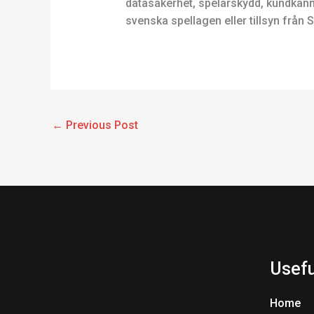
datasäkerhet, spelarskydd, kundkänne
svenska spellagen eller tillsyn från 
←
Previous Post
Usefu
Home