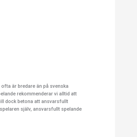
om ofta är bredare än på svenska
elande rekommenderar vi alltid att
ill dock betona att ansvarsfullt
 spelaren själv, ansvarsfullt spelande