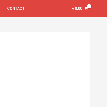
CONTACT
৳
0.00