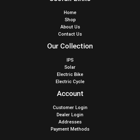
Home
Shop
About Us
Contact Us
Our Collection
IPS
Solar
Electric Bike
Electric Cycle
Account
Customer Login
Dealer Login
Addresses
Payment Methods